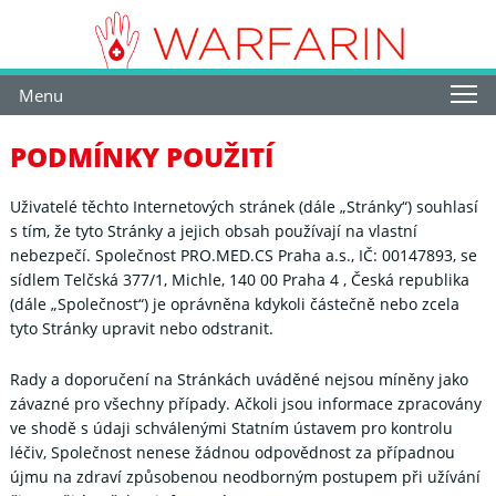
Menu
PODMÍNKY POUŽITÍ
Uživatelé těchto Internetových stránek (dále „Stránky“) souhlasí
s tím, že tyto Stránky a jejich obsah používají na vlastní
nebezpečí. Společnost PRO.MED.CS Praha a.s., IČ: 00147893, se
sídlem Telčská 377/1, Michle, 140 00 Praha 4 , Česká republika
(dále „Společnost“) je oprávněna kdykoli částečně nebo zcela
tyto Stránky upravit nebo odstranit.
Rady a doporučení na Stránkách uváděné nejsou míněny jako
závazné pro všechny případy. Ačkoli jsou informace zpracovány
ve shodě s údaji schválenými Statním ústavem pro kontrolu
léčiv, Společnost nenese žádnou odpovědnost za případnou
újmu na zdraví způsobenou neodborným postupem při užívání